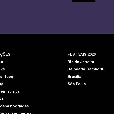
EÇÕES
FESTIVAIS 2026
ur
Rio de Janeiro
lks
Balneário Camboriú
ontece
Brasília
og
São Paulo
uem somos
W+
ceba novidades