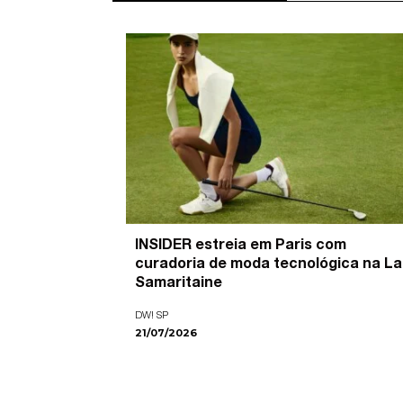
’ é o
INSIDER estreia em Paris com
pira as
curadoria de moda tecnológica na La
ade visual
Samaritaine
DW! SP
21/07/2026