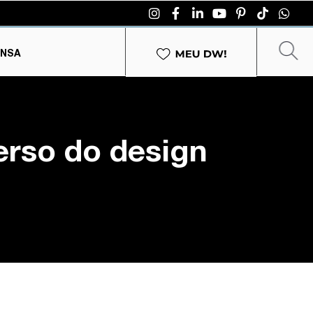
ENSA
erso do design