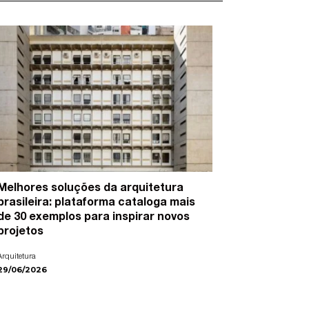
Melhores soluções da arquitetura
15 artist
brasileira: plataforma cataloga mais
cidades e
de 30 exemplos para inspirar novos
Arte
projetos
22/06/2026
Arquitetura
29/06/2026