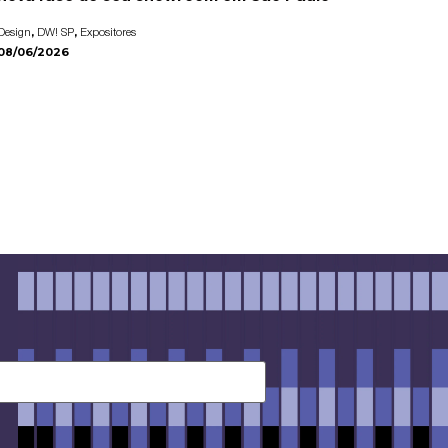
,
,
Design
DW! SP
Expositores
08/06/2026