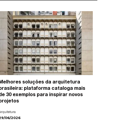
Melhores soluções da arquitetura
15 artist
brasileira: plataforma cataloga mais
cidades e
de 30 exemplos para inspirar novos
Arte
projetos
22/06/2026
Arquitetura
29/06/2026