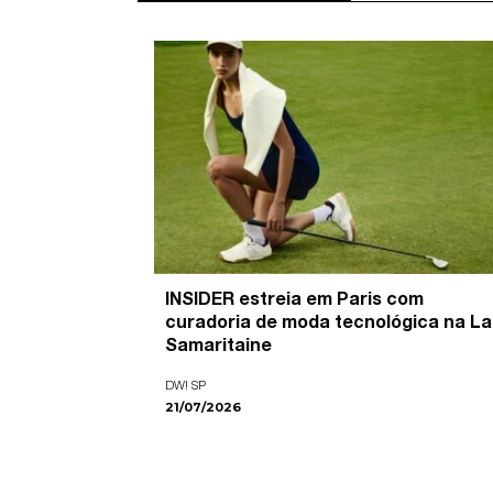
’ é o
INSIDER estreia em Paris com
pira as
curadoria de moda tecnológica na La
ade visual
Samaritaine
DW! SP
21/07/2026