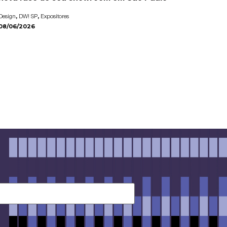
,
,
Design
DW! SP
Expositores
08/06/2026