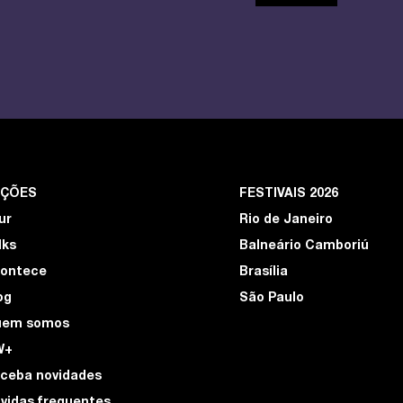
EÇÕES
FESTIVAIS 2026
ur
Rio de Janeiro
lks
Balneário Camboriú
ontece
Brasília
og
São Paulo
uem somos
W+
ceba novidades