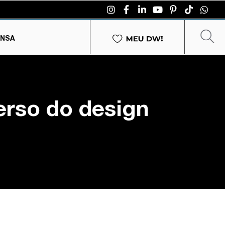
ENSA
erso do design