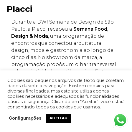
Placci
Durante a DW! Semana de Design de São
Paulo, a Placci recebeu a
Semana Food,
Design & Moda
, uma programação de
encontros que conectou arquitetura,
design, moda e gastronomia ao longo de
cinco dias. No showroom da marca, a
programação propôs um olhar transversal
sobre criatividade e estilo de vida. Entre os
destaques está a exposição
Fashion Dolls
,
Cookies são pequenos arquivos de texto que coletam
que apresentou bonecas vestidas com
dados durante a navegação. Existem cookies para
diversas finalidades, mas este site utiliza apenas
versões miniaturas de criações icônicas da
cookies necessários e adequados às funcionalidades
moda.
básicas e segurança. Clicando em “Aceitar”, você estará
consentindo todos os cookies que usamos.
Portobello
Configurações
ACEITAR
A Portobello Shop inaugurou sua primeira