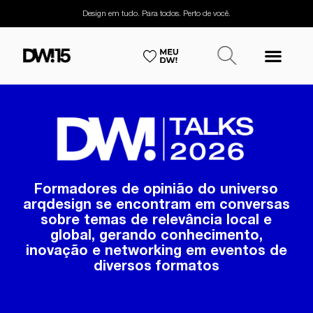
Design em tudo. Para todos. Perto de você.
Formadores de opinião do universo
arqdesign se encontram em conversas
sobre temas de relevância local e
global, gerando conhecimento,
inovação e networking em eventos de
diversos formatos