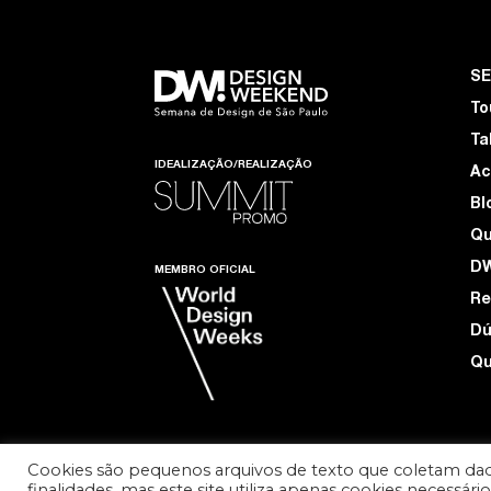
S
To
Ta
IDEALIZAÇÃO/REALIZAÇÃO
Ac
Bl
Q
D
MEMBRO OFICIAL
Re
Dú
Qu
Cookies são pequenos arquivos de texto que coletam dad
finalidades, mas este site utiliza apenas cookies necessár