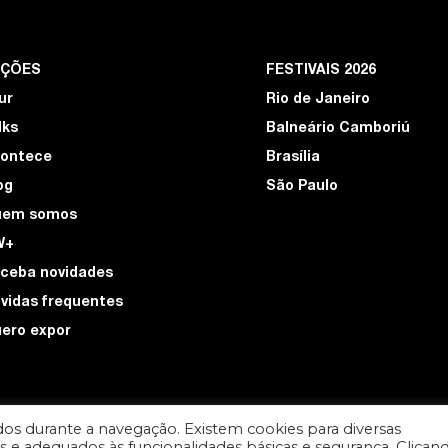
EÇÕES
FESTIVAIS 2026
ur
Rio de Janeiro
lks
Balneário Camboriú
ontece
Brasília
og
São Paulo
uem somos
W+
ceba novidades
vidas frequentes
ero expor
os durante a navegação. Existem cookies para diversas
ios e adequados às funcionalidades básicas e segurança. Clican