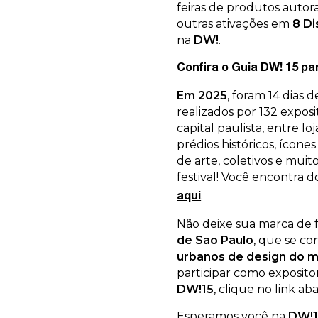
feiras de produtos autora
outras ativações em
8 Di
na
DW!
.
Confira o Guia DW! 15 pa
Em 2025
, foram 14 dias
realizados por 132 expo
capital paulista, entre lo
prédios históricos, ícone
de arte, coletivos e muito
festival! Você encontra d
.
aqui
Não deixe sua marca de 
de São Paulo
, que se co
urbanos de design do 
participar como expositor
DW!15
, clique no link a
Esperamos você na
DW!1