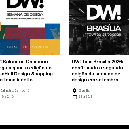
! Balneário Camboriú
DW! Tour Brasília 2026:
ega a quarta edição no
confirmada a segunda
saHall Design Shopping
edição da semana de
m tema inédito
design em setembro
Balneário Camboriú
Brasília
18 a 21/8
22 a 25/9