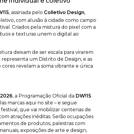
ne individual e coletivo
!15
, assinada pelo
Colletivo Design
,
coletivo, com alusão à cidade como campo
ival. Criados pela mistura do pixel com a
duos e texturas unem o digital ao
etura deixam de ser escala para virarem
 representa um Distrito de Design, e as
e cores revelam a soma vibrante e única
 2026
, a Programação Oficial da
DW!15
las marcas aqui no site – e segue
 festival, que vai mobilizar centenas de
a com atrações inéditas. Serão ocupações
ançamentos de produtos, palestras com
manuais, exposições de arte e design,