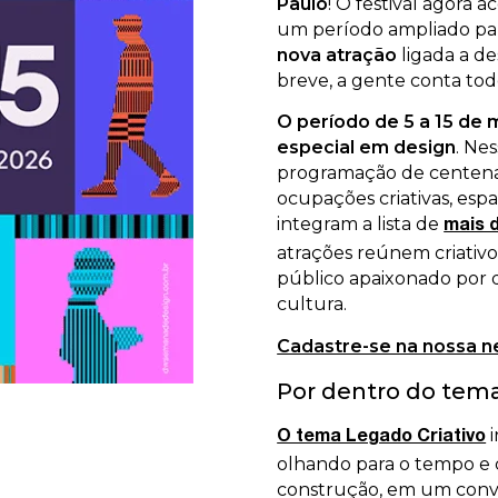
Paulo
! O festival agora 
um período ampliado par
nova atração
ligada a de
breve, a gente conta tod
O período de 5 a 15 de
especial em design
. Ne
programação de centenas 
ocupações criativas, espa
integram a lista de
mais d
atrações reúnem criativo
público apaixonado por de
cultura.
Cadastre-se na nossa n
Por dentro do tema
i
O tema Legado Criativo
olhando para o tempo e 
construção, em um convit