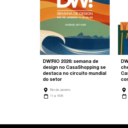
DW!RIO 2026: semana de
DW
design no CasaShopping se
ch
destaca no circuito mundial
Ca
do setor
co
Rio de Janeiro
11 a 16/8