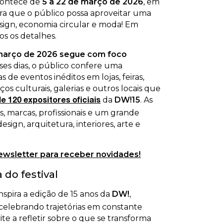
acontece de
5 a 22 de março de 2026
, em
a que o público possa aproveitar uma
sign, economia circular e moda! Em
os os detalhes.
 março de 2026 segue com foco
sses dias, o público confere uma
de eventos inéditos em lojas, feiras,
ços culturais, galerias e outros locais que
da
DW!15
. As
e 120 expositores oficiais
s, marcas, profissionais e um grande
sign, arquitetura, interiores, arte e
ewsletter para receber novidades!
 do festival
nspira a edição de 15 anos da
DW!
,
celebrando trajetórias em constante
e a refletir sobre o que se transforma