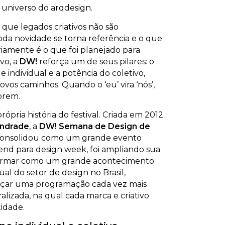
universo do arqdesign.
 que legados criativos não são
toda novidade se torna referência e o que
amente é o que foi planejado para
vo, a
DW!
reforça um de seus pilares: o
e individual e a potência do coletivo,
vos caminhos. Quando o ‘eu’ vira ‘nós’,
abrem.
ópria história do festival. Criada em 2012
Andrade
, a
DW! Semana de Design de
consolidou como um grande evento
nd para design week, foi ampliando sua
afirmar como um grande acontecimento
al do setor de design no Brasil,
açar uma programação cada vez mais
alizada, na qual cada marca e criativo
idade.