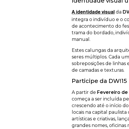
Identidade visual u
da
DW
A identidade visual
integra o indivíduo e o 
de acontecimento do fest
trama do bordado, indiví
manual.
Estes calungas da arquit
seres múltiplos. Cada um
sobreposições de linhas 
de camadas e texturas.
Participe da DW!15
A partir de
Fevereiro de
começa a ser incluída pe
crescendo até o início do
locais na capital paulist
artísticas e criativas, l
grandes nomes, oficinas 