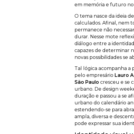
em memória e futuro no 
O tema nasce da ideia de
calculados. Afinal, nem 
permanece não necessari
durar. Nesse mote reflexi
diálogo entre a identidad
capazes de determinar no
novas possibilidades se 
Tal lógica acompanha a pr
pelo empresário
Lauro 
São Paulo
cresceu e se 
urbano. De design weeke
duração e passou a se 
urbano do calendário anu
estendendo-se para abr
ampla, diversa e descentr
pode expressar sua ident