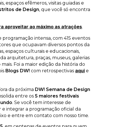
is, espaços efêmeros, visitas guiadas e
stritos de Design
, que você só encontra
.
ra aproveitar ao máximo as atrações
 de programação intensa, com 415 eventos
sitores que ocupavam diversos pontos da
jas, espaços culturais e educacionais,
s da arquitetura, praças, museus, galerias
 mais. Foi a maior edição da história do
ois
Blogs DW!
com retrospectivas
e
aqui
fora da próxima
DW! Semana de Design
nsolida entre os
5 maiores festivais
mundo
. Se você tem interesse de
 e integrar a programação oficial da
baixo e entre em contato com nosso time.
5
, em centenas de eventos para quem