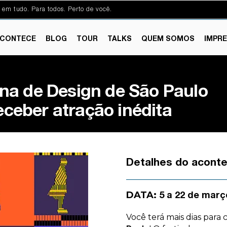
 em tudo. Para todos. Perto de você.
CONTECE
BLOG
TOUR
TALKS
QUEM SOMOS
IMPR
na de Design de São Paulo
receber atração inédita
Detalhes do acont
DATA:
5 a 22 de març
Você terá mais dias para 