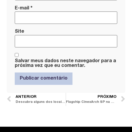
*
E-mail
Site
Salvar meus dados neste navegador para a
próxima vez que eu comentar.
ANTERIOR
PRÓXIMO
Descubra alguns dos locais, marcas e criativos confirmados na DW! Semana de Design de São Paulo
Flagship CinexArch SP na Alameda Gabriel completa dois anos unindo design italiano e alma brasileira