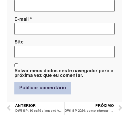
*
E-mail
Site
Salvar meus dados neste navegador para a
próxima vez que eu comentar.
ANTERIOR
PRÓXIMO
DW! SP: 10 cafés imperdíveis em São Paulo para conhecer
DW! SP 2024: como chegar a São Paulo por terra e ar e curtir o festival