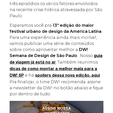
três episódios os vários fatores envolvidos
na recente crise hídrica atravessada por São
Paulo.
Esperamos você pra
13ª edição do maior
festival urbano de design da América Latina
.
Para uma experiência ainda mais incrível,
vamos publicar uma série de conteúdos
sobre como aproveitar melhor a
DW!
Semana de Design de São Paulo
. Nosso
guia
. Também reunimos
de viagem já está no ar
dicas de como montar a melhor mala para a
e há
.
DW! SP
spoilers dessa nova edição, aqui
Pra finalizar, o time DW! recomenda: assine
a newsletter da DW! no botão abaixo e fique
por dentro de tudo.