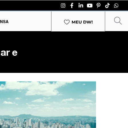
ENSA
ar e