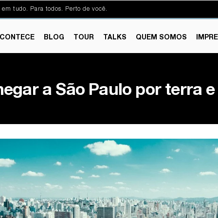
 em tudo. Para todos. Perto de você.
CONTECE
BLOG
TOUR
TALKS
QUEM SOMOS
IMPR
gar a São Paulo por terra e 