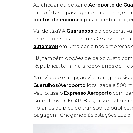
Ao chegar ou deixar o
Aeroporto de Gua
motoristas e passageiras mulheres, entr
pontos de encontro
para o embarque, en
Vai de táxi? A
é a cooperativa
Guarucoop
recepcionistas bilíngues. O serviço está
em uma das cinco empresas q
automóvel
Há, também opções de baixo custo com
República, terminais rodoviários do Tiet
A novidade é a opção via trem, pelo sis
Guarulhos/Aeroporto
localizada a 500 me
Paulo, use o
com part
Expresso Aeroporto
Guarulhos – CECAP, Brás, Luz e Palmeira
horários de pico do transporte público
bagagem. Chegando às estações Luz e P