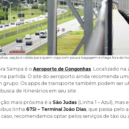
lhos, opção é válida para quem viaja com pouca bagagem e chega fora do horá
para Sampa é o
. Localizado na
Aeroporto de Congonhas
 na partida. O site do aeroporto ainda recomenda 
em grupo. Os apps de transporte também podem ser u
usca de itinerários em seu site.
tação mais próxima é a
São Judas
(Linha 1 – Azul), mas e
nibus linha
675I – Terminal João Dias
, que passa pelo 
 caso, recomendamos optar pelos serviços de táxi ou 