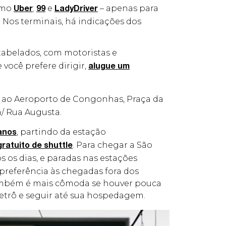
como
;
e
– apenas para
Uber
99
LadyDriver
. Nos terminais, há indicações dos
 tabelados, com motoristas e
 você prefere dirigir,
alugue um
o ao Aeroporto de Congonhas, Praça da
a/ Rua Augusta.
, partindo da estação
anos
. Para chegar a São
gratuito de shuttle
 os dias, e paradas nas estações
 preferência às chegadas fora dos
 também é mais cômoda se houver pouca
etrô e seguir até sua hospedagem.