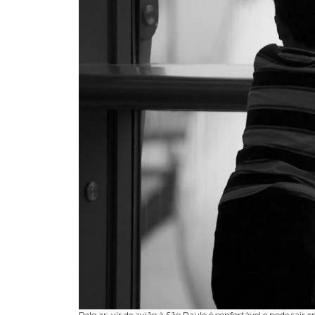
Pelo ar: vir de avião à São Paulo é confortável e pode sair