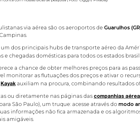
ulistanas via aérea são os aeroportos de
Guarulhos (GR
 Campinas.
 um dos principais hubs de transporte aéreo da Améri
as e chegadas domésticas para todos os estados brasil
rece a chance de obter melhores preços para as pass
el monitorar as flutuações dos preços e ativar o recu
e
auxiliam na procura, combinando resultados of
Kayak
ntas ou diretamente nas páginas das
companhias aérea
ara São Paulo), um truque: acesse através do
modo a
e suas informações não fica armazenada e os algoritm
is amigáveis.