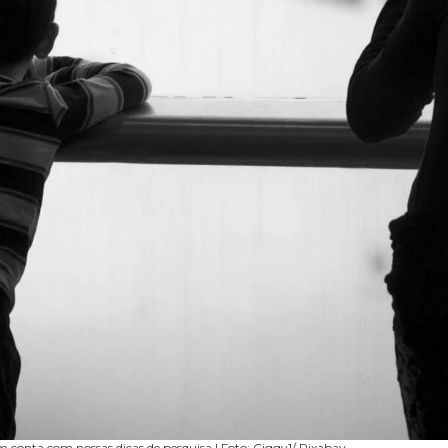
 em conta com nossas dicas de pesquisa | Foto: Ciggy1/ Pixabay