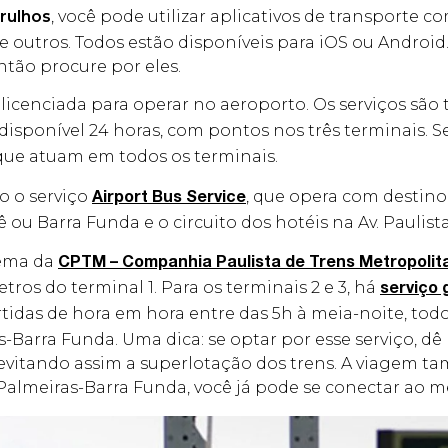
rulhos
, você pode utilizar aplicativos de transporte 
e outros. Todos estão disponíveis para iOS ou Android
tão procure por eles.
 licenciada para operar no aeroporto. Os serviços são
 disponível 24 horas, com pontos nos três terminais. Se
ue atuam em todos os terminais.
o o serviço
, que opera com destin
Airport Bus Service
ê ou Barra Funda e o circuito dos hotéis na Av. Paulist
tema da
CPTM – Companhia Paulista de Trens Metropolit
tros do terminal 1. Para os terminais 2 e 3, há
serviço 
idas de hora em hora entre das 5h à meia-noite, todos
s-Barra Funda. Uma dica: se optar por esse serviço, dê
, evitando assim a superlotação dos trens. A viagem
almeiras-Barra Funda, você já pode se conectar ao m