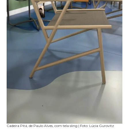
Cadeira Pitá, de Paulo Alves, com tela sling | Foto: Lúcia Gurovitz