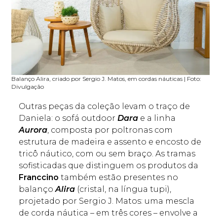
Balanço Alira, criado por Sergio J. Matos, em cordas náuticas | Foto:
Divulgação
Outras peças da coleção levam o traço de
Daniela: o sofá outdoor
Dara
e a linha
Aurora
, composta por poltronas com
estrutura de madeira e assento e encosto de
tricô náutico, com ou sem braço. As tramas
sofisticadas que distinguem os produtos da
Franccino
também estão presentes no
balanço
Alira
(cristal, na língua tupi),
projetado por Sergio J. Matos: uma mescla
de corda náutica – em três cores – envolve a