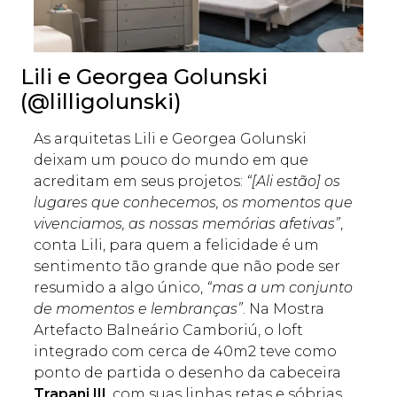
Lili e Georgea Golunski
(@lilligolunski)
As arquitetas Lili e Georgea Golunski
deixam um pouco do mundo em que
acreditam em seus projetos:
“[Ali estão] os
lugares que conhecemos, os momentos que
vivenciamos, as nossas memórias afetivas”
,
conta Lili, para quem a felicidade é um
sentimento tão grande que não pode ser
resumido a algo único,
“mas a um conjunto
de momentos e lembranças”
. Na Mostra
Artefacto Balneário Camboriú, o loft
integrado com cerca de 40m2 teve como
ponto de partida o desenho da cabeceira
Trapani III
, com suas linhas retas e sóbrias.