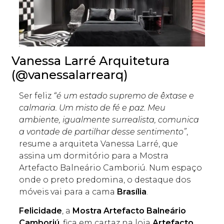
Vanessa Larré Arquitetura
(@vanessalarrearq)
Ser feliz
“é um estado supremo de êxtase e
calmaria. Um misto de fé e paz. Meu
ambiente, igualmente surrealista, comunica
a vontade de partilhar desse sentimento”
,
resume a arquiteta Vanessa Larré, que
assina um dormitório para a Mostra
Artefacto Balneário Camboriú. Num espaço
onde o preto predomina, o destaque dos
móveis vai para a cama
Brasília
.
Felicidade
, a
Mostra Artefacto Balneário
Camboriú
, fica em cartaz na loja
Artefacto