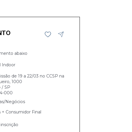
NTO
mento abaixo
l Indoor
ssão de 19 a 22/03 no CCSP na
eiro, 1000
 / SP
04-000
as/Negócios
s + Consumidor Final
inscrição