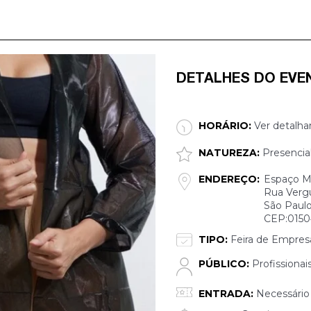
DETALHES DO EVE
HORÁRIO:
Ver detalha
NATUREZA:
Presencia
ENDEREÇO:
Espaço Mi
Rua Vergu
São Paulo
CEP:015
TIPO:
Feira de Empres
PÚBLICO:
Profissionai
ENTRADA:
Necessário 