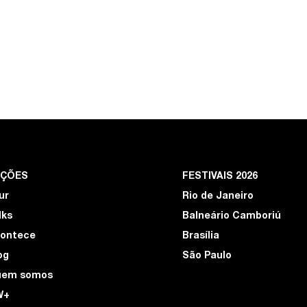
EÇÕES
FESTIVAIS 2026
ur
Rio de Janeiro
lks
Balneário Camboriú
ontece
Brasília
og
São Paulo
uem somos
W+