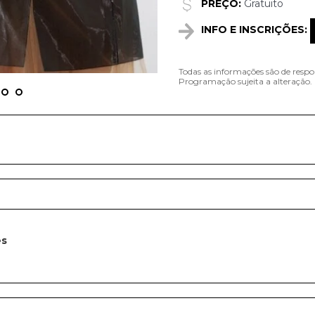
PREÇO:
Gratuito
INFO E INSCRIÇÕES:
Todas as informações são de respo
Programação sujeita a alteração.
es