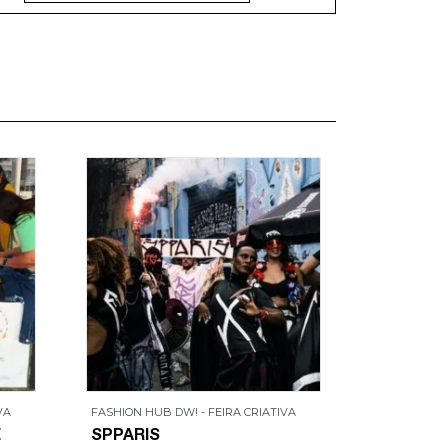
VA
FASHION HUB DW! - FEIRA CRIATIVA
FASHION HUB
É
SPPARIS
VEJA