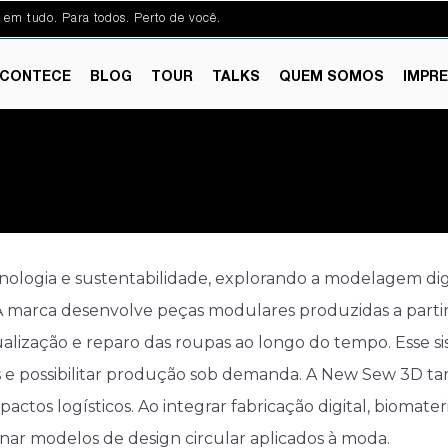
 em tudo. Para todos. Perto de você.
CONTECE
BLOG
TOUR
TALKS
QUEM SOMOS
IMPR
nologia e sustentabilidade, explorando a modelagem dig
. A marca desenvolve peças modulares produzidas a partir
ualização e reparo das roupas ao longo do tempo. Esse si
s e possibilitar produção sob demanda. A New Sew 3D tam
mpactos logísticos. Ao integrar fabricação digital, bioma
ar modelos de design circular aplicados à moda.