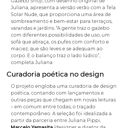
Gazebo Shoji, com desenho original de
Juliana, apresenta a versão verão com a Tela
Solar Nude, que proporciona uma área de
sombreamento e bem-estar para terraços,
varandas e jardins. “A gente traz o gazebo
com diferentes possibilidades de uso, um
sofá que abraça, os pufes com conforto e
maciez, que são leves e se adequam ao
corpo. E o balanço traz o lado lúdico”,
completa Juliana.
Curadoria poética no design
O projeto engloba uma curadoria de design
poética, contando com lançamentos e
outras peças que chegam em novas leituras
– em comum entre todas, o traçado
contemporâneo. A seleção foi idealizada a
partir da parceria entre Juliana Pippi,
Marcelo Yamasita
(designer e diretor da