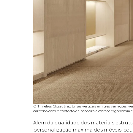
O Timeless Closet traz brises verticais em três variações: v
carbono com o conforto da madeira e oferece ergonomia e
Além da qualidade dos materiais estrutu
personalização máxima dos móveis: cour