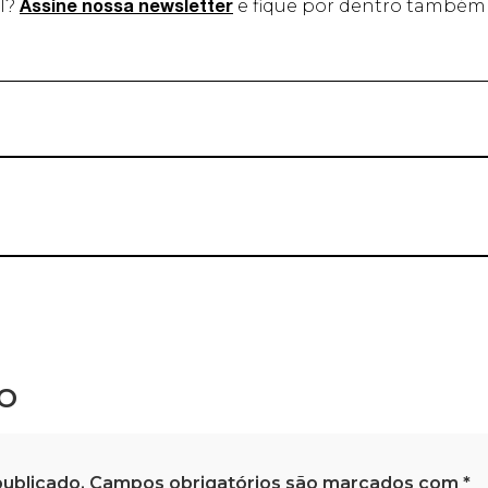
il?
e fique por dentro també
Assine nossa newsletter
o
ublicado.
Campos obrigatórios são marcados com
*