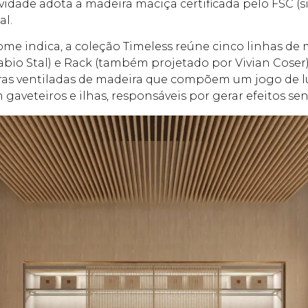
novidade adota a madeira maciça certificada pelo FSC 
al.
 indica, a coleção Timeless reúne cinco linhas de mobi
abio Stal) e Rack (também projetado por Vivian Cose
uras ventiladas de madeira que compõem um jogo de l
 gaveteiros e ilhas, responsáveis por gerar efeitos se