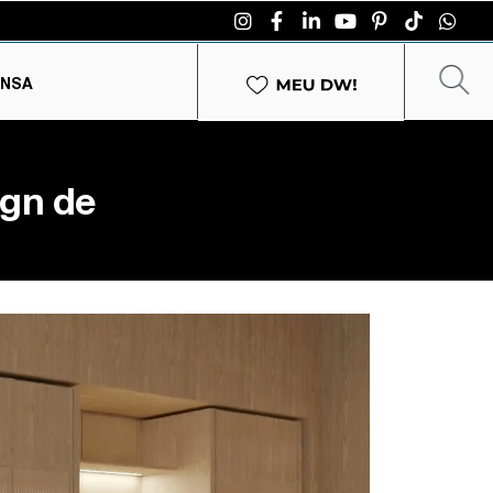
ENSA
ign de