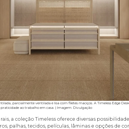
entilada, parcialmente ventilada e lisa com filetes maciços. A Timeless Edge Desk
 praticidade ao trabalho em casa. | Imagem: Divulgação
rais, a coleção Timeless oferece diversas possibilida
os, palhas, tecidos, películas, lâminas e opções de 