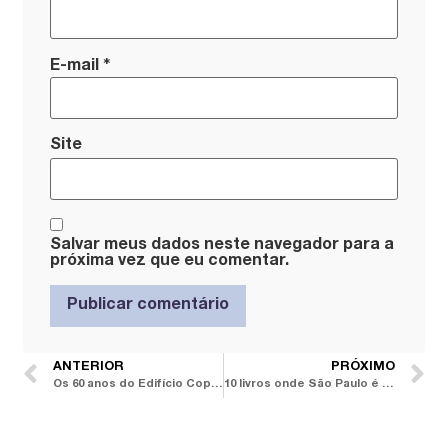
*
E-mail
Site
Salvar meus dados neste navegador para a
próxima vez que eu comentar.
ANTERIOR
PRÓXIMO
Os 60 anos do Edifício Copan: 6 curiosidades de um dos ícones da arquitetura do Centro de São Paulo
10 livros onde São Paulo é protagonista: dos edifícios Copan e Martinelli às periferias, obras para refletir sobre a cidade