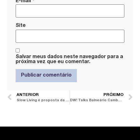
*
E-mail
Site
Salvar meus dados neste navegador para a
próxima vez que eu comentar.
ANTERIOR
PRÓXIMO
Slow Living é proposta da arquiteta Gabriela Herde para Sierra Móveis
DW! Talks Balneário Camboriú: 4 temas estratégicos reúnem convidados de projeção nacional