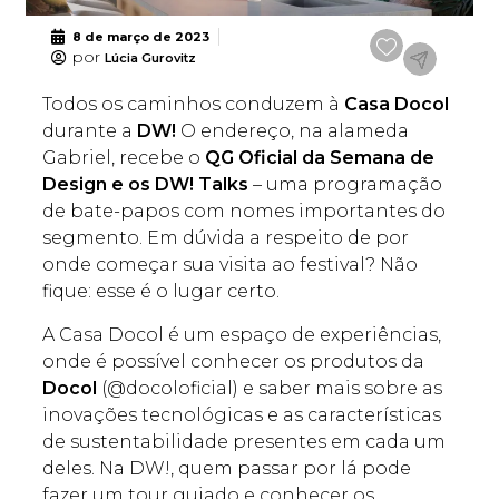
8 de março de 2023
por
Lúcia Gurovitz
Todos os caminhos conduzem à
Casa Docol
durante a
DW!
O endereço, na alameda
Gabriel, recebe o
QG Oficial da Semana de
Design e os DW! Talks
– uma programação
de bate-papos com nomes importantes do
segmento. Em dúvida a respeito de por
onde começar sua visita ao festival? Não
fique: esse é o lugar certo.
A Casa Docol é um espaço de experiências,
onde é possível conhecer os produtos da
Docol
(@docoloficial) e saber mais sobre as
inovações tecnológicas e as características
de sustentabilidade presentes em cada um
deles. Na DW!, quem passar por lá pode
fazer um tour guiado e conhecer os