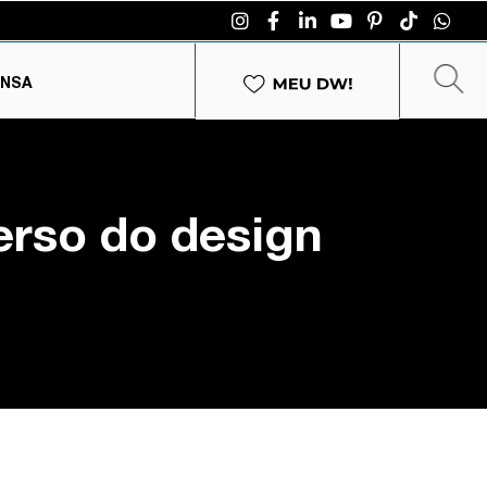
ENSA
erso do design