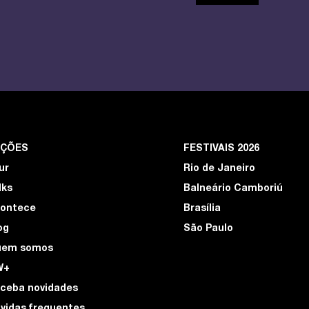
EÇÕES
FESTIVAIS 2026
ur
Rio de Janeiro
lks
Balneário Camboriú
ontece
Brasília
og
São Paulo
uem somos
W+
ceba novidades