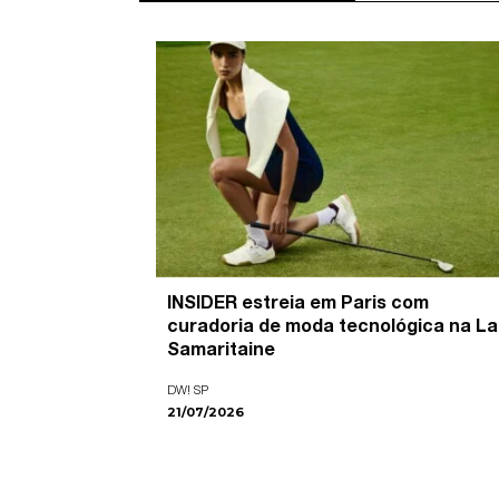
’ é o
INSIDER estreia em Paris com
pira as
curadoria de moda tecnológica na La
ade visual
Samaritaine
DW! SP
21/07/2026