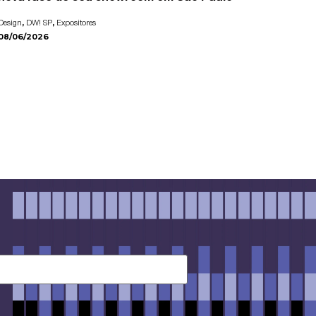
,
,
Design
DW! SP
Expositores
08/06/2026