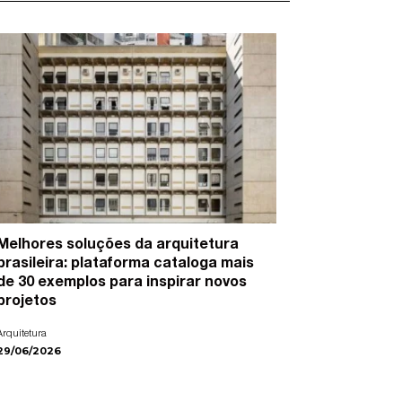
Melhores soluções da arquitetura
15 artist
brasileira: plataforma cataloga mais
cidades e
de 30 exemplos para inspirar novos
Arte
projetos
22/06/2026
Arquitetura
29/06/2026