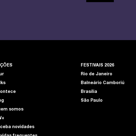
EÇÕES
FESTIVAIS 2026
ur
Rio de Janeiro
lks
Balneário Camboriú
ontece
Brasília
og
São Paulo
uem somos
W+
ceba novidades