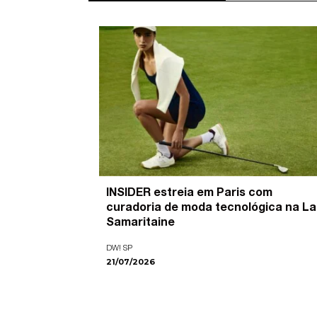
’ é o
INSIDER estreia em Paris com
pira as
curadoria de moda tecnológica na La
ade visual
Samaritaine
DW! SP
21/07/2026