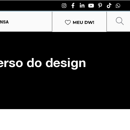
ENSA
erso do design