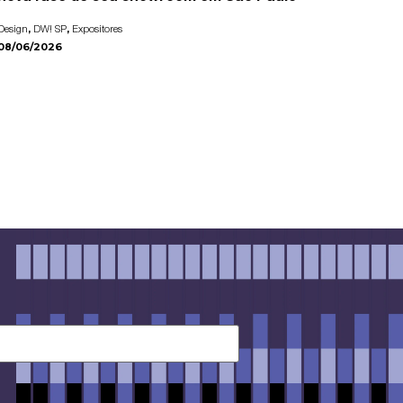
,
,
Design
DW! SP
Expositores
08/06/2026