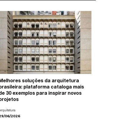
Melhores soluções da arquitetura
15 artist
brasileira: plataforma cataloga mais
cidades e
de 30 exemplos para inspirar novos
Arte
projetos
22/06/2026
Arquitetura
29/06/2026