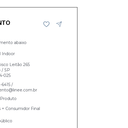
NTO
mento abaixo
l Indoor
isco Leitão 265
 / SP
4-025
2-6415 /
ento@linee.com.br
Produto
s + Consumidor Final
úblico