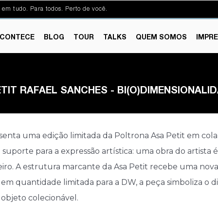
 em tudo. Para todos. Perto de você.
CONTECE
BLOG
TOUR
TALKS
QUEM SOMOS
IMPR
IT RAFAEL SANCHES - BI(O)DIMENSIONALI
senta uma edição limitada da Poltrona Asa Petit em cola
na suporte para a expressão artística: uma obra do artista
iro. A estrutura marcante da Asa Petit recebe uma nova
m quantidade limitada para a DW, a peça simboliza o diá
objeto colecionável.