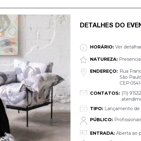
DETALHES DO EVE
HORÁRIO:
Ver detalha
NATUREZA:
Presencia
ENDEREÇO:
Rua Franc
São Paulo
CEP:0541
CONTATOS:
(11) 9153
atendim
TIPO:
Lançamento de 
PÚBLICO:
Profissionai
ENTRADA:
Aberta ao p