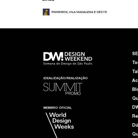
PINHEIROS, VILA MADALENA E OESTE
S
To
Ta
IDEALIZAÇÃO/REALIZAÇÃO
Ac
Bl
Q
D
MEMBRO OFICIAL
Re
Dú
Qu