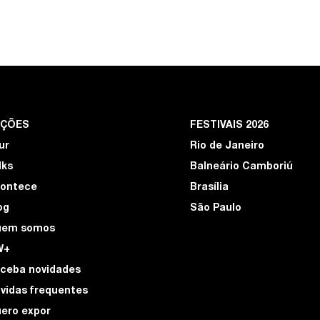
EÇÕES
FESTIVAIS 2026
ur
Rio de Janeiro
lks
Balneário Camboriú
ontece
Brasília
og
São Paulo
uem somos
W+
ceba novidades
vidas frequentes
ero expor