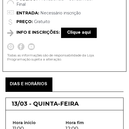
Final
ENTRADA:
Necessário inscrição
PREÇO:
Gratuito
INFO E INSCRIÇÕES:
Clique aqui
Todas as informações são de responsabilidade da Loja.
Programação sujeita a alteração.
DIAS E HORÁRIOS
13/03 - QUINTA-FEIRA
Hora início
Hora fim
11:00
12:00