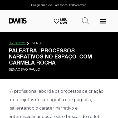
Design em tudo. Para todos. Perto de você.
EVENTO
DW! SP 2025
PALESTRA | PROCESSOS
NARRATIVOS NO ESPAÇO: COM
CARMELA ROCHA
SENAC SĀO PAULO
​A profissional aborda os processos de criação
de projetos de cenografia e expografia,
salientando o caráter narrativo e
interdisciplinar das áreas e buscando refletir