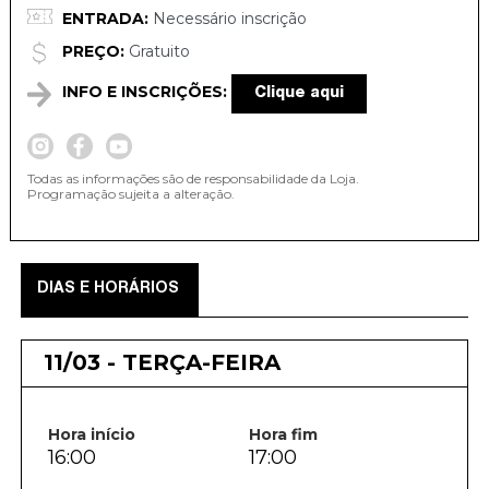
ENTRADA:
Necessário inscrição
PREÇO:
Gratuito
INFO E INSCRIÇÕES:
Clique aqui
Todas as informações são de responsabilidade da Loja.
Programação sujeita a alteração.
DIAS E HORÁRIOS
11/03 - TERÇA-FEIRA
Hora início
Hora fim
16:00
17:00