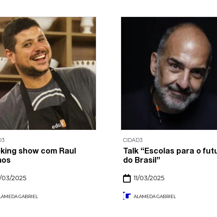
D3
CIDAD3
king show com Raul
Talk “Escolas para o fut
mos
do Brasil”
1/03/2025
11/03/2025
LAMEDA GABRIEL
ALAMEDA GABRIEL