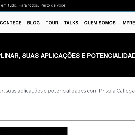
 em tudo. Para todos. Perto de você.
CONTECE
BLOG
TOUR
TALKS
QUEM SOMOS
IMPR
PLINAR, SUAS APLICAÇÕES E POTENCIALIDA
, suas aplicações e potencialidades com Priscila Callega