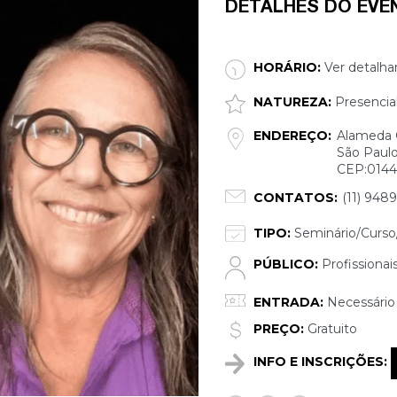
DETALHES DO EVE
HORÁRIO:
Ver detalha
NATUREZA:
Presencia
ENDEREÇO:
Alameda G
São Paulo
CEP:0144
CONTATOS:
(11) 948
TIPO:
Seminário/Curso/
PÚBLICO:
Profissionai
ENTRADA:
Necessário 
PREÇO:
Gratuito
INFO E INSCRIÇÕES: