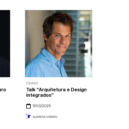
CIDAD3
CIDAD3
uro
Talk “Arquitetura e Design
Talk “De
integrados”
bebe?”
11/03/2025
11/03/2
ALAMEDA GABRIEL
ALAMEDA 