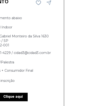
NTO
mento abaixo
l Indoor
abriel Monteiro da Silva 1630
 / SP
2-001
91-4229 / cidad3@cidad3.com.br
Palestra
s + Consumidor Final
inscrição
Clique aqui