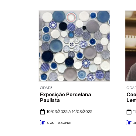
CIDAD3
CIDA
e
Exposição Porcelana
Coo
Paulista
Le
10/03/2025 A 14/03/2025
1
ALAMEDA GABRIEL
A