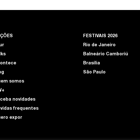
EÇÕES
FESTIVAIS 2026
ur
Rio de Janeiro
lks
Balneário Camboriú
ontece
Brasília
og
São Paulo
uem somos
W+
ceba novidades
vidas frequentes
ero expor