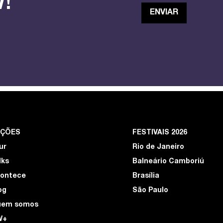
!
EÇÕES
FESTIVAIS 2026
ur
Rio de Janeiro
lks
Balneário Camboriú
ontece
Brasília
og
São Paulo
uem somos
W+