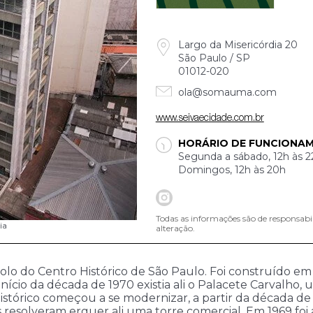
Largo da Misericórdia 20
São Paulo / SP
01012-020
ola@somauma.com
www.seivaecidade.com.br
HORÁRIO DE FUNCIONA
Segunda a sábado, 12h às 2
Domingos, 12h às 20h
Todas as informações são de responsabi
ia
alteração.
miolo do Centro Histórico de São Paulo. Foi construído e
início da década de 1970 existia ali o Palacete Carvalho,
stórico começou a se modernizar, a partir da década de 
s resolveram erguer ali uma torre comercial. Em 1969 foi