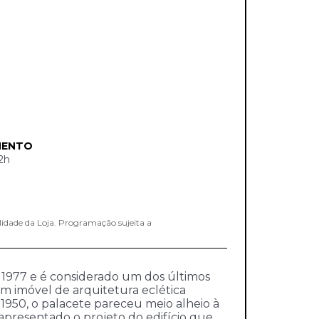
MENTO
2h
lidade da Loja. Programação sujeita a
m 1977 e é considerado um dos últimos
 um imóvel de arquitetura eclética
1950, o palacete pareceu meio alheio à
 apresentado o projeto do edifício que