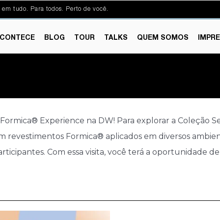
 em tudo. Para todos. Perto de você.
CONTECE
BLOG
TOUR
TALKS
QUEM SOMOS
IMPR
a Formica® Experience na DW! Para explorar a Coleção Se
revestimentos Formica® aplicados em diversos ambientes
icipantes. Com essa visita, você terá a oportunidade de s