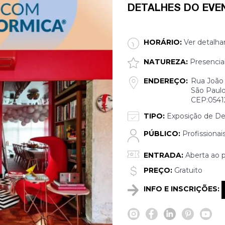
DETALHES DO EVE
HORÁRIO:
Ver detalha
NATUREZA:
Presencia
ENDEREÇO:
Rua João
São Paulo
CEP:0541
TIPO:
Exposição de De
PÚBLICO:
Profissionai
ENTRADA:
Aberta ao p
PREÇO:
Gratuito
INFO E INSCRIÇÕES: