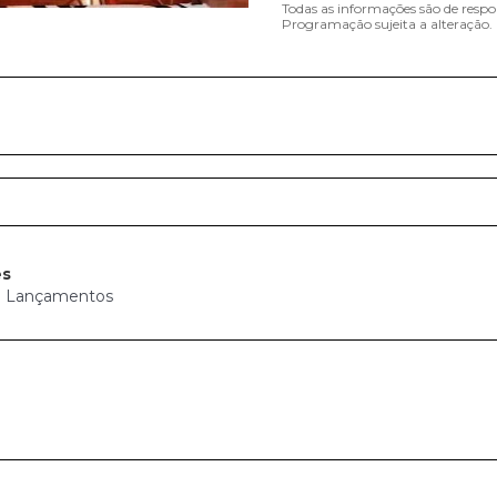
Todas as informações são de respo
Programação sujeita a alteração.
es
e Lançamentos