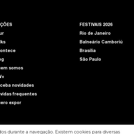
EÇÕES
FESTIVAIS 2026
ur
Rio de Janeiro
lks
Balneário Camboriú
ontece
Brasília
og
São Paulo
uem somos
W+
ceba novidades
vidas frequentes
ero expor
os durante a navegação. Existem cookies para diversas