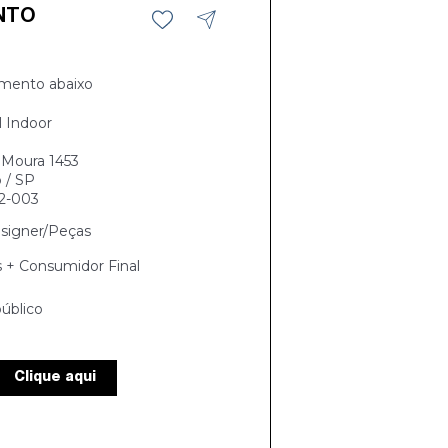
NTO
mento abaixo
l Indoor
 Moura 1453
 / SP
2-003
signer/Peças
s + Consumidor Final
úblico
Clique aqui