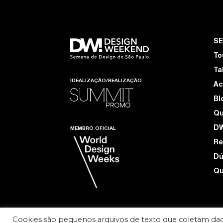
S
To
Ta
IDEALIZAÇÃO/REALIZAÇÃO
Ac
Bl
Q
D
MEMBRO OFICIAL
Re
Dú
Qu
Cookies são pequenos arquivos de texto que coletam dad