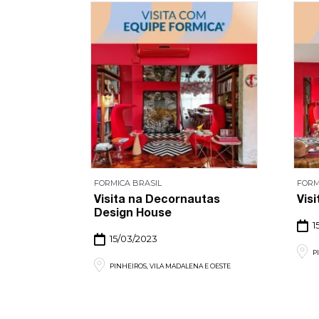
FORMICA BRASIL
FORM
ências no
Visita na Decornautas
Vis
Design House
1
15/03/2023
P
 E OESTE
PINHEIROS, VILA MADALENA E OESTE