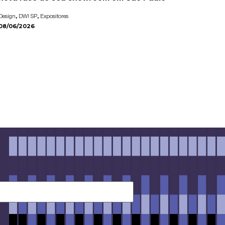
,
,
Design
DW! SP
Expositores
08/06/2026