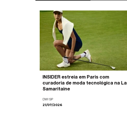
’ é o
INSIDER estreia em Paris com
pira as
curadoria de moda tecnológica na La
ade visual
Samaritaine
DW! SP
21/07/2026