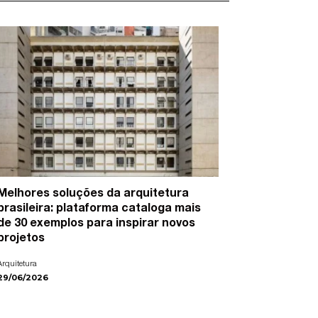
Melhores soluções da arquitetura
15 artist
brasileira: plataforma cataloga mais
cidades e
de 30 exemplos para inspirar novos
Arte
projetos
22/06/2026
Arquitetura
29/06/2026