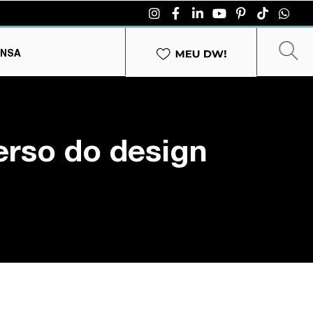
ENSA
erso do design