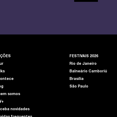
EÇÕES
FESTIVAIS 2026
ur
Rio de Janeiro
lks
Balneário Camboriú
ontece
Brasília
og
São Paulo
uem somos
W+
ceba novidades