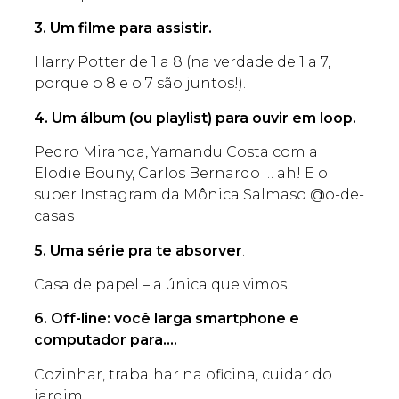
3. Um filme para assistir.
Harry Potter de 1 a 8 (na verdade de 1 a 7,
porque o 8 e o 7 são juntos!).
4. Um álbum (ou playlist) para ouvir em loop.
Pedro Miranda, Yamandu Costa com a
Elodie Bouny, Carlos Bernardo … ah! E o
super Instagram da Mônica Salmaso @o-de-
casas
5. Uma série pra te absorver
.
Casa de papel – a única que vimos!
6. Off-line: você larga smartphone e
computador para….
Cozinhar, trabalhar na oficina, cuidar do
jardim