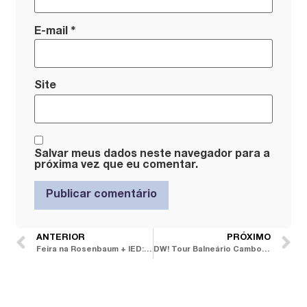
*
E-mail
Site
Salvar meus dados neste navegador para a
próxima vez que eu comentar.
ANTERIOR
PRÓXIMO
Feira na Rosenbaum + IED: evento em São Paulo valoriza design no coletivo e mentes criativas
DW! Tour Balneário Camboriú: edição 2024 acontece em agosto no Casahall Design District