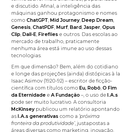
e discutido. Afinal, a inteligência das
máquinas ganhou protagonismo e nomes
como
ChatGPT
,
Mid Journey
,
Deep Dream
,
Genesis
,
ChatPDF
,
Murf
,
Bard
,
Jasper
,
Opus
Clip
,
Dall-E
,
Fireflies
e outros. Das escolas ao
mercado de trabalho, praticamente
nenhuma área está imune ao uso dessas
tecnologias.
Em que dimensão? Bem, além do cotidiano
e longe das projeções (ainda) distópicas à la
Isaac Asimov (1920-92) – escritor de ficção-
científica com títulos como
Eu, Robô
,
O Fim
da Eternidade
e
A Fundação
–, o uso de
I.A.s
pode ser muito lucrativo. A consultoria
McKinsey
publicou um relatório apontando
as
I.A.s generativas
como a
‘próxima
fronteira da produtividade’
, justapostas a
áreas diversas como marketing, inovação,