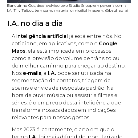
Banquinho Gus, desenvolvido pelo Studio Snoop em parceria com a
I.A. Tilly Talbot, tem como material o micélio| Imagem: @bauhau_ai
I.A. no dia a dia
A
inteligência artificial
já está entre nós. No
cotidiano, em aplicativos, como o
Google
Maps
, ela está implicada em processos
como a previsão do volume de trânsito ou
do melhor caminho para chegar ao destino.
Nos
e-mails
, a
I.A.
pode ser utilizada na
segmentação de contatos, triagem de
spams e envios de respostas padrão. Na
hora de ouvir música ou assistir a filmes e
séries, é o emprego desta inteligência que
transforma nossos dados em indicações
relevantes para nossos gostos.
Mas 2023 é, certamente, o ano em que o
termo
I.A.
foi mais difundido, popularizado