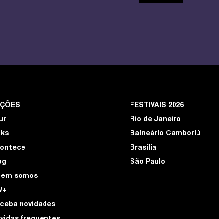
EÇÕES
FESTIVAIS 2026
ur
Rio de Janeiro
lks
Balneário Camboriú
ontece
Brasília
og
São Paulo
uem somos
W+
ceba novidades