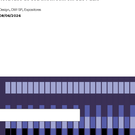
,
,
Design
DW! SP
Expositores
08/06/2026