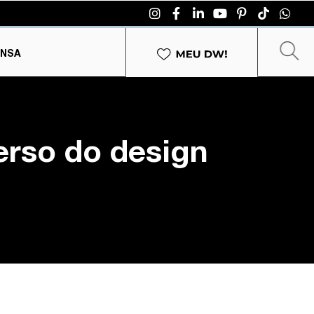
ENSA
erso do design