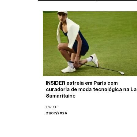
’ é o
INSIDER estreia em Paris com
pira as
curadoria de moda tecnológica na La
ade visual
Samaritaine
DW! SP
21/07/2026