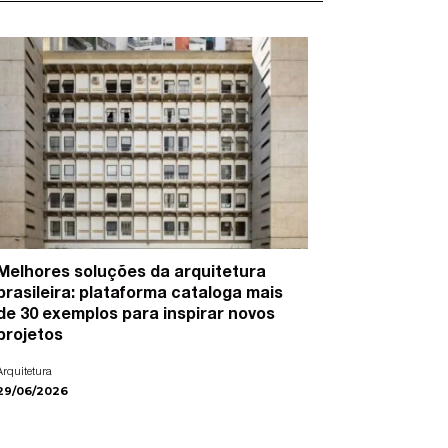
Melhores soluções da arquitetura
15 artist
brasileira: plataforma cataloga mais
cidades e
de 30 exemplos para inspirar novos
Arte
projetos
22/06/2026
Arquitetura
29/06/2026