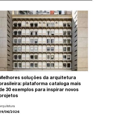
Melhores soluções da arquitetura
15 artist
brasileira: plataforma cataloga mais
cidades e
de 30 exemplos para inspirar novos
Arte
projetos
22/06/2026
Arquitetura
29/06/2026