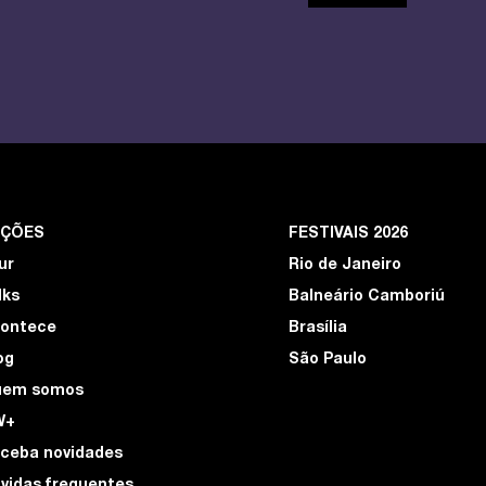
EÇÕES
FESTIVAIS 2026
ur
Rio de Janeiro
lks
Balneário Camboriú
ontece
Brasília
og
São Paulo
uem somos
W+
ceba novidades