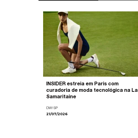
’ é o
INSIDER estreia em Paris com
pira as
curadoria de moda tecnológica na La
ade visual
Samaritaine
DW! SP
21/07/2026