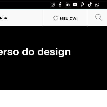
ENSA
erso do design