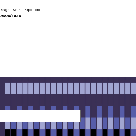
,
,
Design
DW! SP
Expositores
08/06/2026