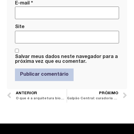
*
E-mail
Site
Salvar meus dados neste navegador para a
próxima vez que eu comentar.
ANTERIOR
PRÓXIMO
O que é a arquitetura biomimética e por quê este tema merece seu interesse agora e no futuro
Galpão Central: curadoria plural de arte e design brasileiros em espaço ressignificado na Barra Funda