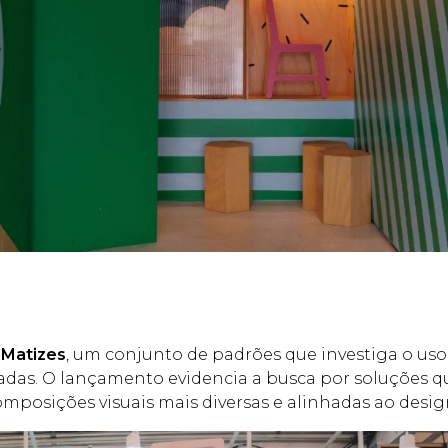
 Matizes
, um conjunto de padrões que investiga o uso
inadas. O lançamento evidencia a busca por soluções 
composições visuais mais diversas e alinhadas ao des