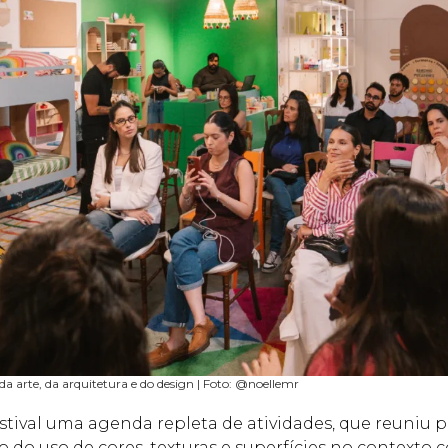
o da arte, da arquitetura e do design | Foto: @noellemr
ival uma agenda repleta de atividades, que reuniu pr
do uso de cores, texturas e superfícies no contexto