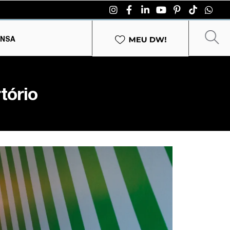
ENSA
tório