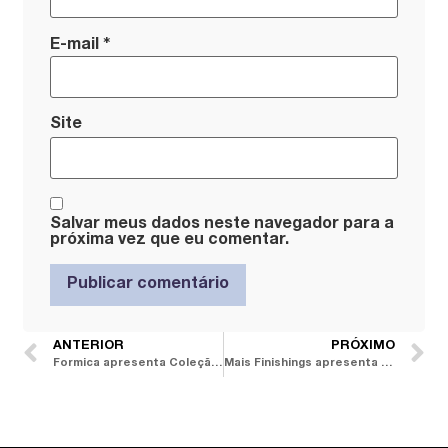
*
E-mail
Site
Salvar meus dados neste navegador para a
próxima vez que eu comentar.
ANTERIOR
PRÓXIMO
Formica apresenta Coleção Matizes e amplia repertório cromático de superfícies laminadas
Mais Finishings apresenta coleção de bolsas exclusivas, criadas para ações da marca com arquitetos