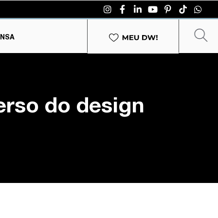
ENSA
erso do design