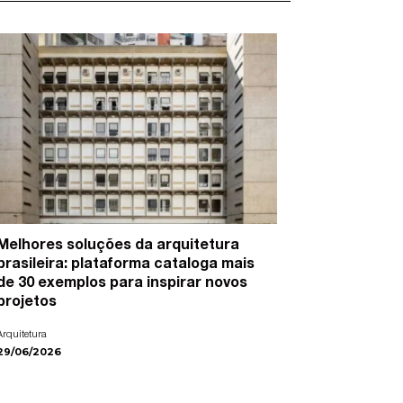
Melhores soluções da arquitetura
15 artist
brasileira: plataforma cataloga mais
cidades e
de 30 exemplos para inspirar novos
Arte
projetos
22/06/2026
Arquitetura
29/06/2026