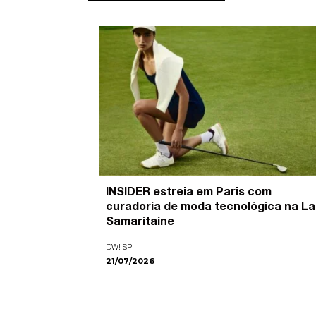
’ é o
INSIDER estreia em Paris com
pira as
curadoria de moda tecnológica na La
ade visual
Samaritaine
DW! SP
21/07/2026