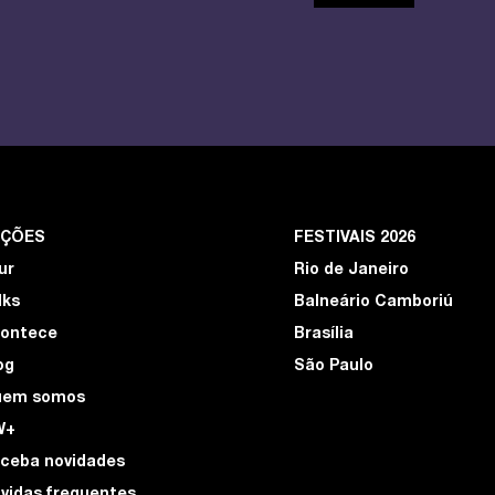
EÇÕES
FESTIVAIS 2026
ur
Rio de Janeiro
lks
Balneário Camboriú
ontece
Brasília
og
São Paulo
uem somos
W+
ceba novidades