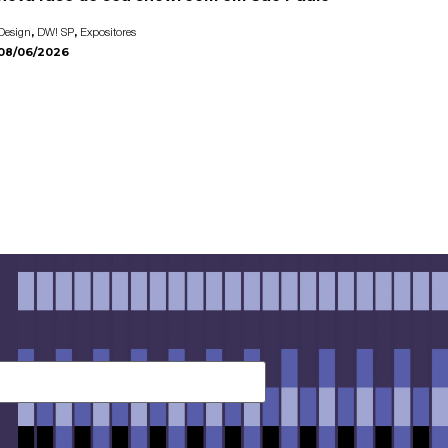
,
,
Design
DW! SP
Expositores
08/06/2026