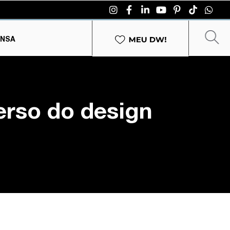
ENSA
erso do design