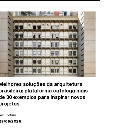
Melhores soluções da arquitetura
15 artist
brasileira: plataforma cataloga mais
cidades e
de 30 exemplos para inspirar novos
Arte
projetos
22/06/2026
Arquitetura
29/06/2026