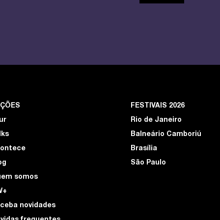
EÇÕES
FESTIVAIS 2026
ur
Rio de Janeiro
lks
Balneário Camboriú
ontece
Brasília
og
São Paulo
uem somos
W+
ceba novidades