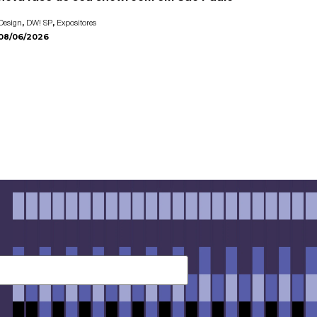
,
,
Design
DW! SP
Expositores
08/06/2026