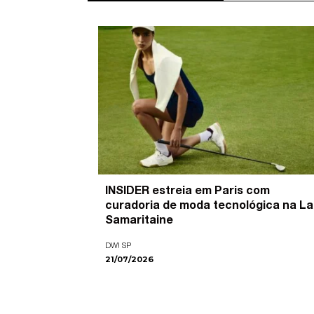
’ é o
INSIDER estreia em Paris com
pira as
curadoria de moda tecnológica na La
ade visual
Samaritaine
DW! SP
21/07/2026