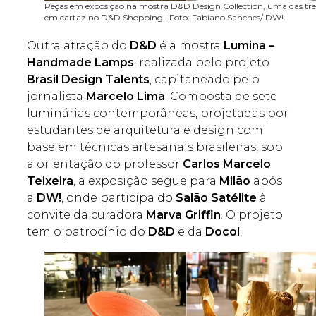
Peças em exposição na mostra D&D Design Collection, uma das trê
em cartaz no D&D Shopping | Foto: Fabiano Sanches/ DW!
Outra atração do
D&D
é a mostra
Lumina –
Handmade Lamps
, realizada pelo projeto
Brasil Design Talents
, capitaneado pelo
jornalista
Marcelo Lima
. Composta de sete
luminárias contemporâneas, projetadas por
estudantes de arquitetura e design com
base em técnicas artesanais brasileiras, sob
a orientação do professor
Carlos Marcelo
Teixeira
, a exposição segue para
Milão
após
a
DW!
, onde participa do
Salão Satélite
à
convite da curadora
Marva Griffin
. O projeto
tem o patrocínio do
D&D
e da
Docol
.