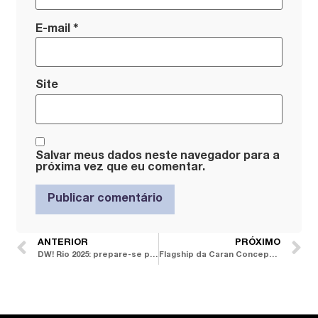
*
E-mail
Site
Salvar meus dados neste navegador para a
próxima vez que eu comentar.
ANTERIOR
PRÓXIMO
DW! Rio 2025: prepare-se para a semana de design com spoilers das principais atrações no CasaShopping
Flagship da Caran Concept traz ambientes com jeito de casa e experiência acolhedora