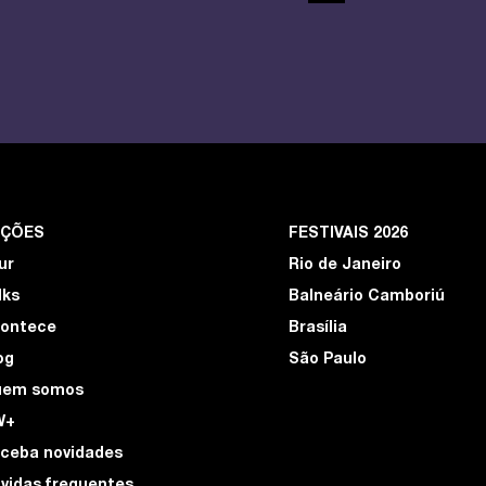
EÇÕES
FESTIVAIS 2026
ur
Rio de Janeiro
lks
Balneário Camboriú
ontece
Brasília
og
São Paulo
uem somos
W+
ceba novidades