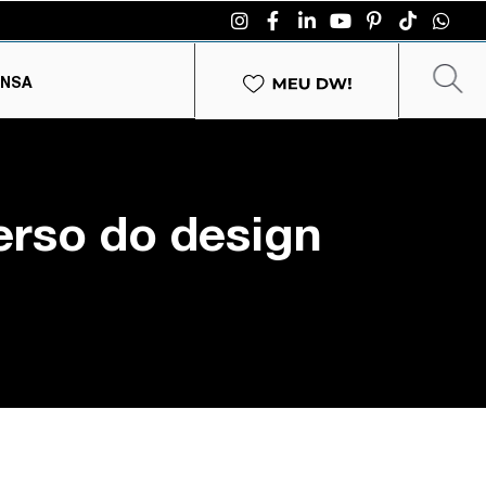
ENSA
erso do design