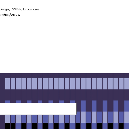
,
,
Design
DW! SP
Expositores
08/06/2026