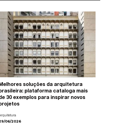
Melhores soluções da arquitetura
15 artist
brasileira: plataforma cataloga mais
cidades e
de 30 exemplos para inspirar novos
Arte
projetos
22/06/2026
Arquitetura
29/06/2026