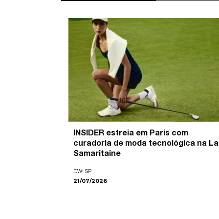
’ é o
INSIDER estreia em Paris com
pira as
curadoria de moda tecnológica na La
ade visual
Samaritaine
DW! SP
21/07/2026