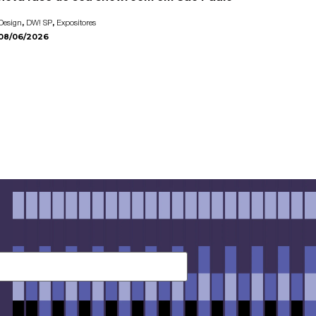
,
,
Design
DW! SP
Expositores
08/06/2026