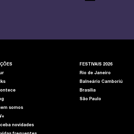
EÇÕES
FESTIVAIS 2026
ur
Rio de Janeiro
lks
Balneário Camboriú
ontece
Brasília
og
São Paulo
uem somos
W+
ceba novidades