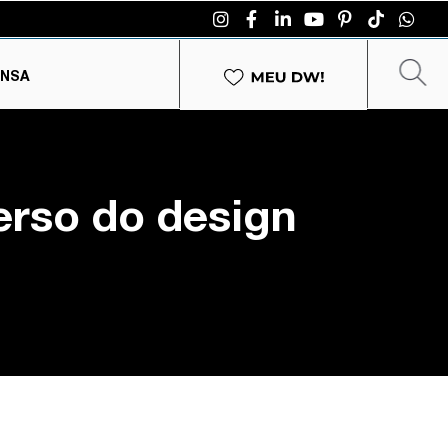
ENSA
erso do design