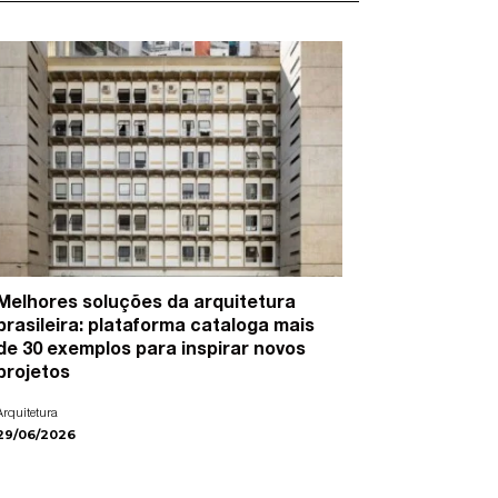
Melhores soluções da arquitetura
15 artist
brasileira: plataforma cataloga mais
cidades e
de 30 exemplos para inspirar novos
Arte
projetos
22/06/2026
Arquitetura
29/06/2026