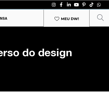
ENSA
erso do design