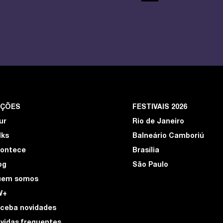
EÇÕES
FESTIVAIS 2026
ur
Rio de Janeiro
lks
Balneário Camboriú
ontece
Brasília
og
São Paulo
uem somos
W+
ceba novidades