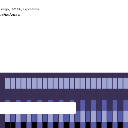
,
,
Design
DW! SP
Expositores
08/06/2026