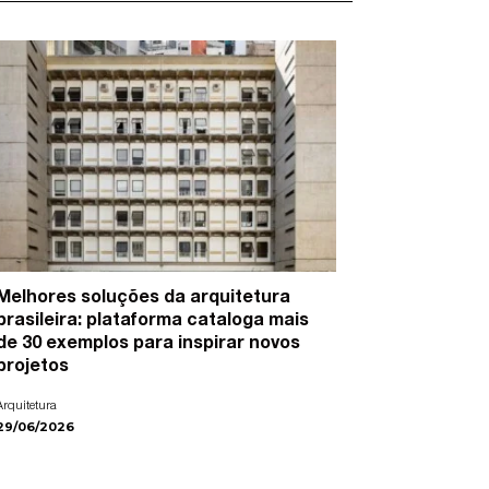
Melhores soluções da arquitetura
15 artist
brasileira: plataforma cataloga mais
cidades e
de 30 exemplos para inspirar novos
Arte
projetos
22/06/2026
Arquitetura
29/06/2026