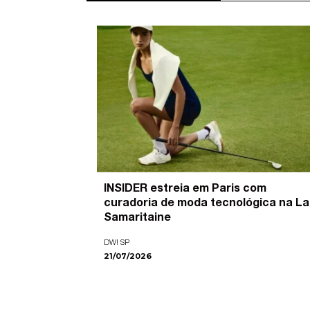
’ é o
INSIDER estreia em Paris com
pira as
curadoria de moda tecnológica na La
ade visual
Samaritaine
DW! SP
21/07/2026