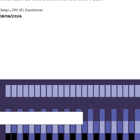
,
,
Design
DW! SP
Expositores
08/06/2026