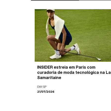
’ é o
INSIDER estreia em Paris com
pira as
curadoria de moda tecnológica na La
ade visual
Samaritaine
DW! SP
21/07/2026