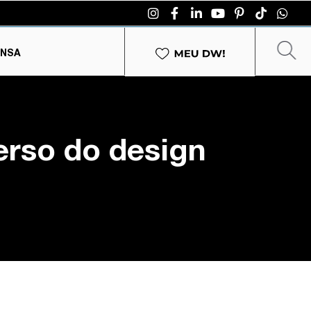
ENSA
erso do design