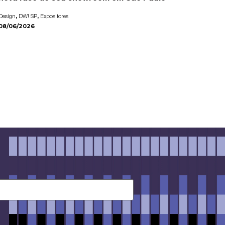
,
,
Design
DW! SP
Expositores
08/06/2026