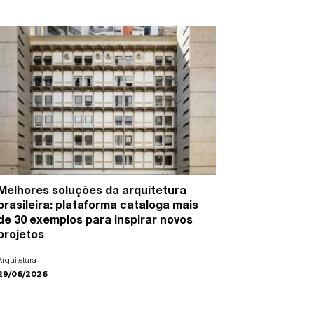
Melhores soluções da arquitetura
15 artist
brasileira: plataforma cataloga mais
cidades e
de 30 exemplos para inspirar novos
Arte
projetos
22/06/2026
Arquitetura
29/06/2026