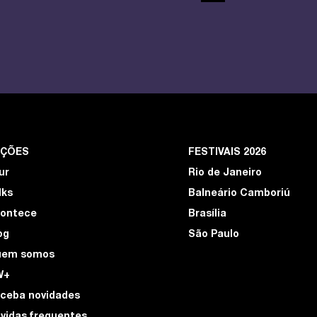
EÇÕES
FESTIVAIS 2026
ur
Rio de Janeiro
lks
Balneário Camboriú
ontece
Brasília
og
São Paulo
uem somos
W+
ceba novidades