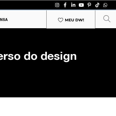
ENSA
erso do design