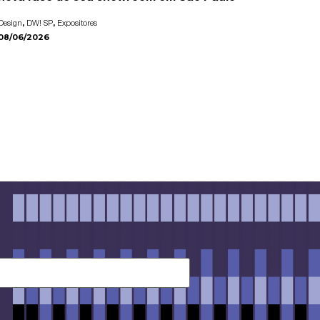
,
,
Design
DW! SP
Expositores
08/06/2026