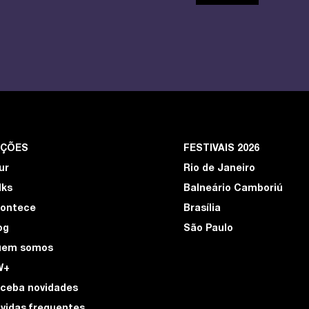
EÇÕES
FESTIVAIS 2026
ur
Rio de Janeiro
lks
Balneário Camboriú
ontece
Brasília
og
São Paulo
uem somos
W+
ceba novidades