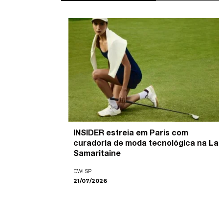
’ é o
INSIDER estreia em Paris com
pira as
curadoria de moda tecnológica na La
ade visual
Samaritaine
DW! SP
21/07/2026