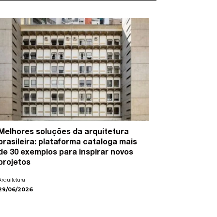
Melhores soluções da arquitetura
15 artist
brasileira: plataforma cataloga mais
cidades e
de 30 exemplos para inspirar novos
Arte
projetos
22/06/2026
Arquitetura
29/06/2026