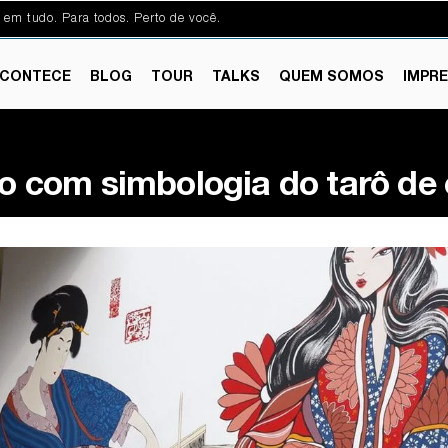
 em tudo. Para todos. Perto de você.
CONTECE
BLOG
TOUR
TALKS
QUEM SOMOS
IMPR
co com simbologia do tarô de