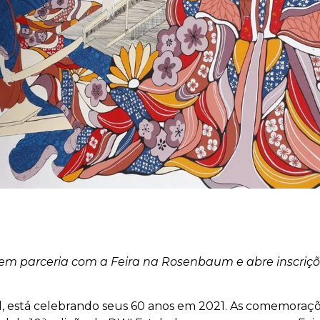
es em parceria com a Feira na Rosenbaum e abre inscri
il, está celebrando seus 60 anos em 2021. As comemoraçõe