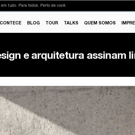
 em tudo. Para todos. Perto de você.
CONTECE
BLOG
TOUR
TALKS
QUEM SOMOS
IMPR
ign e arquitetura assinam l