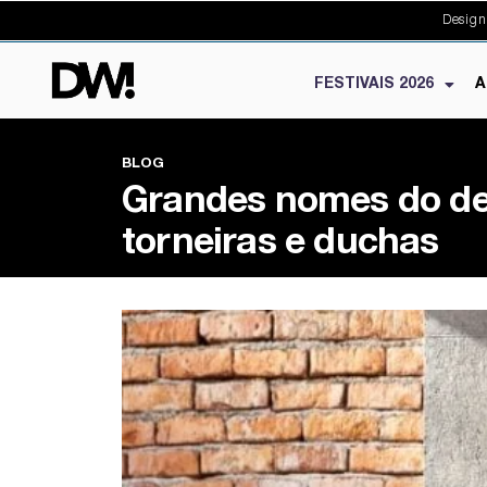
Design
FESTIVAIS 2026
A
BLOG
Grandes nomes do des
torneiras e duchas