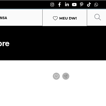
ENSA
bre