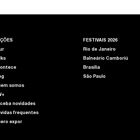
EÇÕES
FESTIVAIS 2026
ur
Rio de Janeiro
lks
Balneário Camboriú
ontece
Brasília
og
São Paulo
uem somos
W+
ceba novidades
vidas frequentes
ero expor