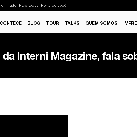
 em tudo. Para todos. Perto de você.
CONTECE
BLOG
TOUR
TALKS
QUEM SOMOS
IMPR
a da Interni Magazine, fala so