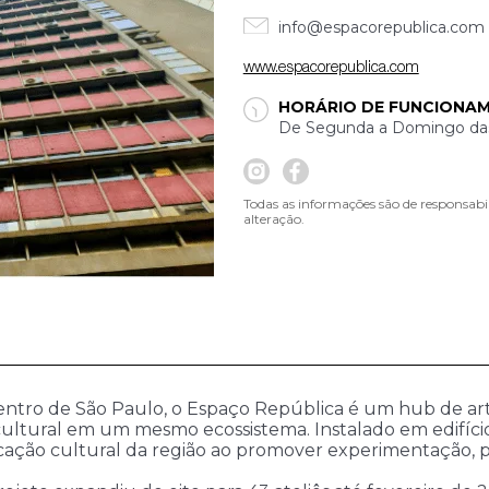
info@espacorepublica.com
www.espacorepublica.com
HORÁRIO DE FUNCIONA
De Segunda a Domingo das 
Todas as informações são de responsabi
alteração.
 centro de São Paulo, o Espaço República é um hub de 
 cultural em um mesmo ecossistema. Instalado em edifíc
ação cultural da região ao promover experimentação, pes