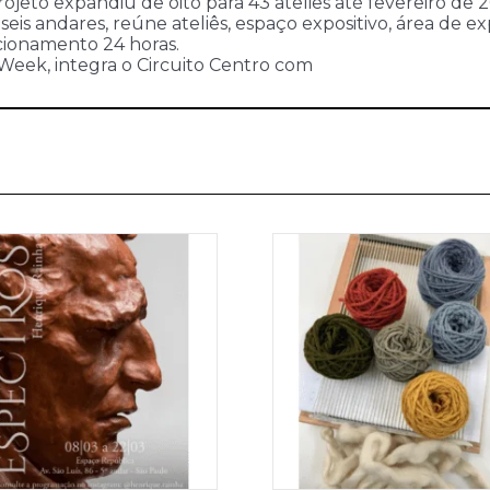
eto expandiu de oito para 43 ateliês até fevereiro de
eis andares, reúne ateliês, espaço expositivo, área de e
uncionamento 24 horas.
Week, integra o Circuito Centro com