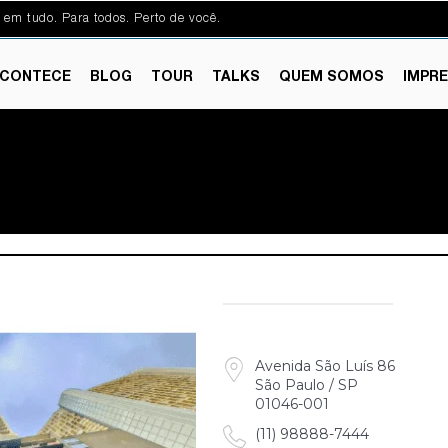
 em tudo. Para todos. Perto de você.
CONTECE
BLOG
TOUR
TALKS
QUEM SOMOS
IMPR
Avenida São Luís 86
São Paulo / SP
01046-001
(11) 98888-7444