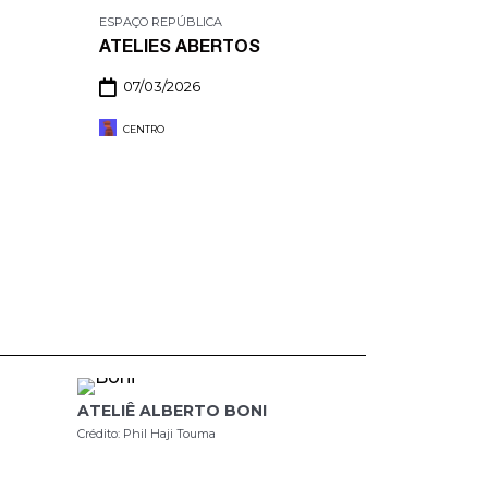
ESPAÇO REPÚBLICA
ESPAÇO REP
ATELIES ABERTOS
PLANTAO
MICHAEL
07/03/2026
08/03/2
CENTRO
CENTRO
ATELIÊ ALBERTO BONI
Crédito: Phil Haji Touma