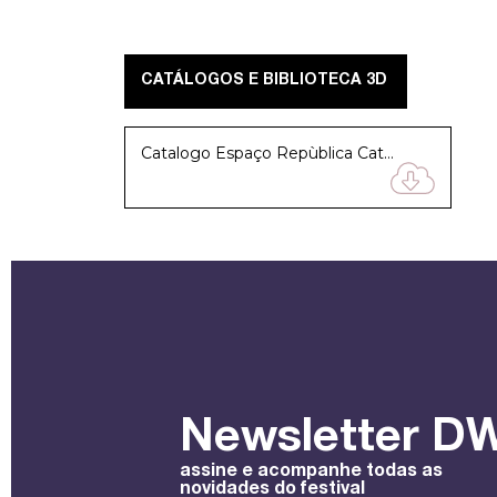
CATÁLOGOS E BIBLIOTECA 3D
Catalogo Espaço Repùblica Catalogo Espaço Repùblica Catalogo Espaço Repùblica Catalogo Espaço Repùblica Catalogo Espaço Repùblica
Newsletter DW
assine e acompanhe todas as
novidades do festival