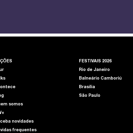
EÇÕES
FESTIVAIS 2026
ur
Rio de Janeiro
lks
Balneário Camboriú
ontece
Brasília
og
São Paulo
uem somos
W+
ceba novidades
vidas frequentes