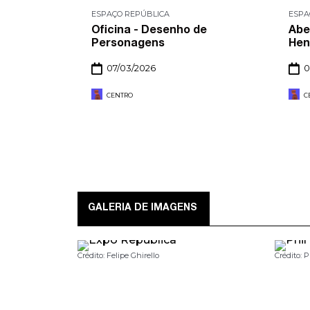
ESPAÇO REPÚBLICA
ESPA
IL HAJI-
Oficina - Desenho de
Abe
Personagens
Hen
2026
07/03/2026
0
CENTRO
C
GALERIA DE IMAGENS
Crédito: Felipe Ghirello
Crédito: 