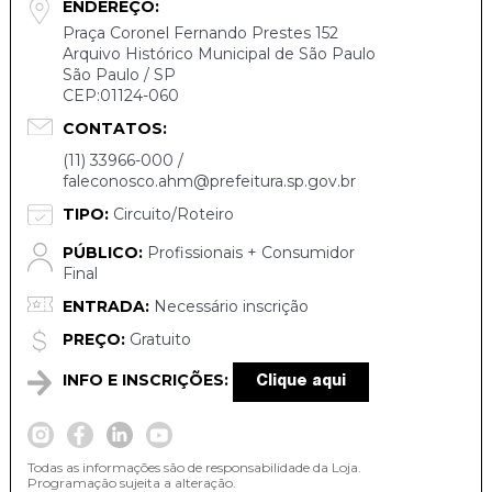
ENDEREÇO:
Praça Coronel Fernando Prestes 152
Arquivo Histórico Municipal de São Paulo
São Paulo / SP
CEP:01124-060
CONTATOS:
(11) 33966-000 /
faleconosco.ahm@prefeitura.sp.gov.br
TIPO:
Circuito/Roteiro
PÚBLICO:
Profissionais + Consumidor
Final
ENTRADA:
Necessário inscrição
PREÇO:
Gratuito
INFO E INSCRIÇÕES:
Clique aqui
Todas as informações são de responsabilidade da Loja.
Programação sujeita a alteração.