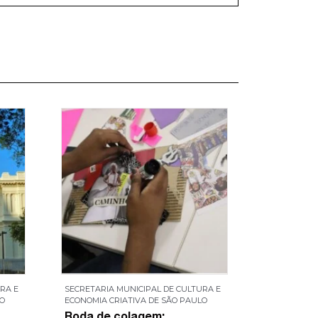
RA E
SECRETARIA MUNICIPAL DE CULTURA E
SECRETARIA
LO
ECONOMIA CRIATIVA DE SÃO PAULO
ECONOMIA C
Roda de colagem:
Patrimôn