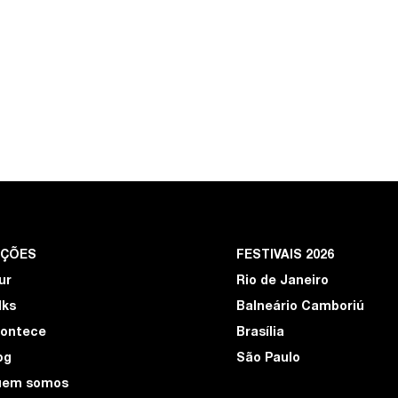
EÇÕES
FESTIVAIS 2026
ur
Rio de Janeiro
lks
Balneário Camboriú
ontece
Brasília
og
São Paulo
uem somos