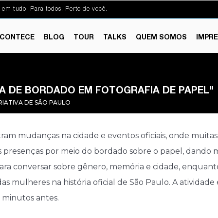
 em tudo. Para todos. Perto de você.
CONTECE
BLOG
TOUR
TALKS
QUEM SOMOS
IMPR
DA DE BORDADO EM FOTOGRAFIA DE PAPEL"
RIATIVA DE SÃO PAULO
tram mudanças na cidade e eventos oficiais, onde muit
s presenças por meio do bordado sobre o papel, dando ma
para conversar sobre gênero, memória e cidade, enquant
ar das mulheres na história oficial de São Paulo. A ativida
 minutos antes.