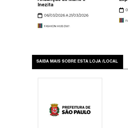
Inezita
0
2026
06/03/2026 A 21/03/2026
F
FASHION HUB DW!
SAIBA MAIS SOBRE ESTA LOJA /LOCAL