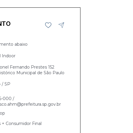
NTO
mento abaixo
l Indoor
onel Fernando Prestes 152
istórico Municipal de São Paulo
 / SP
6-000 /
sco.ahm@prefeitura.sp.gov.br
hop
s + Consumidor Final