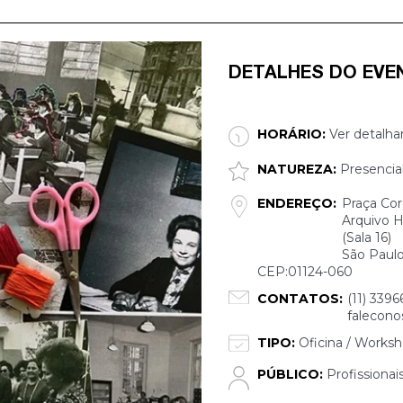
DETALHES DO EVE
HORÁRIO:
Ver detalha
NATUREZA:
Presencia
ENDEREÇO:
Praça Cor
Arquivo H
(Sala 16)
São Paulo
CEP:01124-060
CONTATOS:
(11) 3396
falecono
TIPO:
Oficina / Works
PÚBLICO:
Profissionai