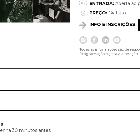
ENTRADA:
Aberta ao p
PREÇO:
Gratuito
INFO E INSCRIÇÕES:
Todas as informações são de respo
Programação sujeita a alteração.
es
senha 30 minutos antes.