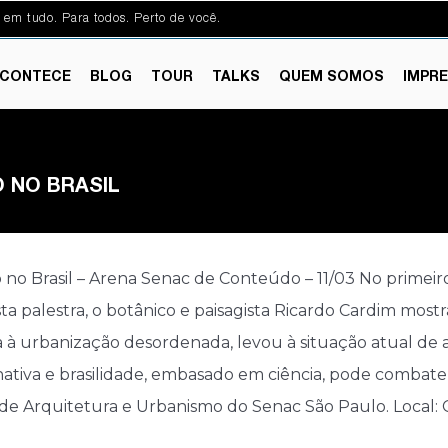
 em tudo. Para todos. Perto de você.
CONTECE
BLOG
TOUR
TALKS
QUEM SOMOS
IMPR
 NO BRASIL
no Brasil – Arena Senac de Conteúdo – 11/03 No primei
sta palestra, o botânico e paisagista Ricardo Cardim mo
 à urbanização desordenada, levou à situação atual de ari
tiva e brasilidade, embasado em ciência, pode combate
de Arquitetura e Urbanismo do Senac São Paulo. Local: G