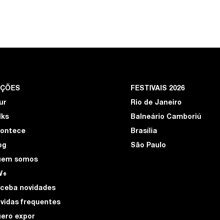
EÇÕES
FESTIVAIS 2026
ur
Rio de Janeiro
lks
Balneário Camboriú
ontece
Brasília
og
São Paulo
uem somos
W+
ceba novidades
vidas frequentes
ero expor