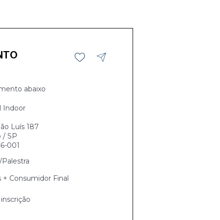
NTO
mento abaixo
l Indoor
ão Luís 187
 / SP
6-001
Palestra
s + Consumidor Final
inscrição