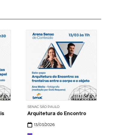
SENAC SĀO PAULO
SENAC SĀO 
is
Arquitetura do Encontro
Moda Ar
13/03/2026
13/03/2