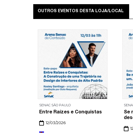
OUTROS EVENTOS DESTA LOJA/LOCAL
SENAC SĀO PAULO
SENA
s
Entre Raízes e Conquistas
Se 
des
12/03/2026
1