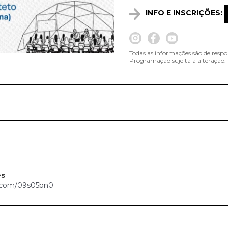
INFO E INSCRIÇÕES:
Todas as informações são de respo
Programação sujeita a alteração.
es
a.com/09s05bn0