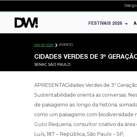
Design
FESTIVAIS 2026
A
EVENTO
DW! SP 2026
CIDADES VERDES DE 3º GERAÇÃO
SENAC SĀO PAULO
APRESENTA ​Cidades Verdes de 3º Geração 
Sustentabilidade orienta as conversas. Ne
de paisagismo ao longo da história, somada
como um paisagismo com biodiversidade na
Guto Requena, consultor criativo da área 
Luís, 187 – República, São Paulo – SP,