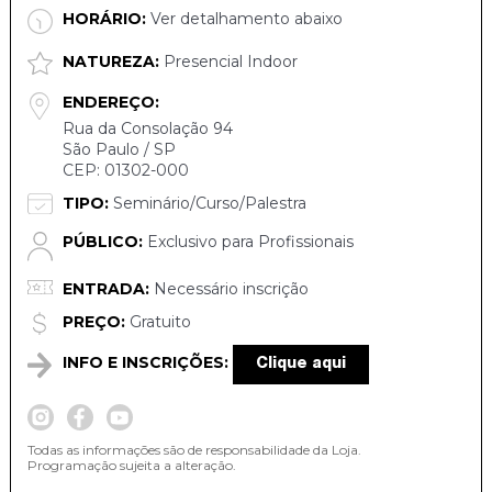
HORÁRIO:
Ver detalhamento abaixo
NATUREZA:
Presencial Indoor
ENDEREÇO:
Rua da Consolação 94
São Paulo / SP
CEP: 01302-000
TIPO:
Seminário/Curso/Palestra
PÚBLICO:
Exclusivo para Profissionais
ENTRADA:
Necessário inscrição
PREÇO:
Gratuito
INFO E INSCRIÇÕES:
Clique aqui
Todas as informações são de responsabilidade da Loja.
Programação sujeita a alteração.